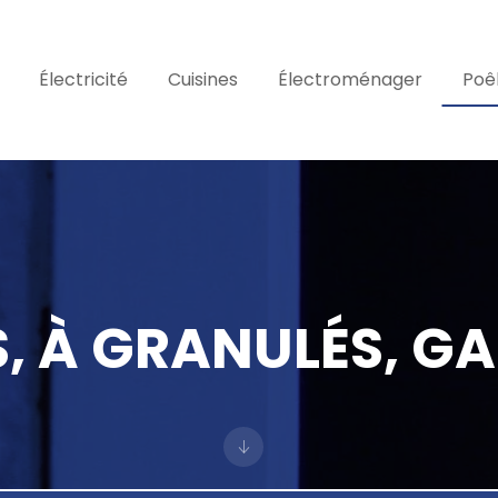
Électricité
Cuisines
Électroménager
Poê
S, À GRANULÉS, G