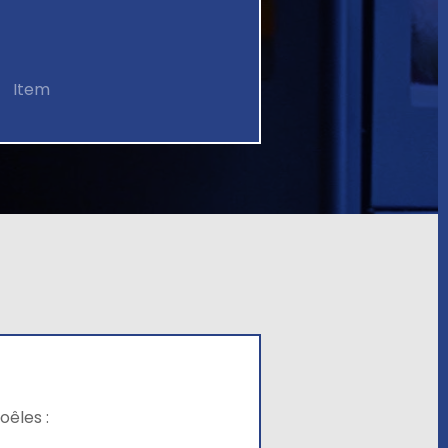
Item
oêles :